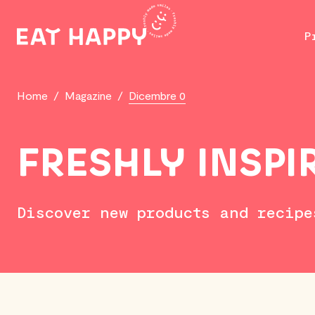
SKIP
TO
P
MAIN
CONTENT
Home
/
Magazine
/
Dicembre 0
FRESHLY INSPI
Discover new products and recipe