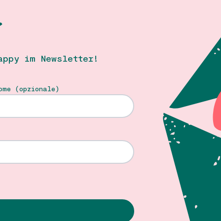
T
appy im Newsletter!
ome (opzionale)