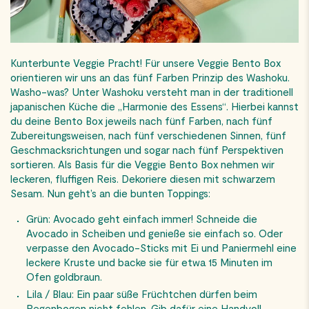
Kunterbunte Veggie Pracht! Für unsere Veggie Bento Box
orientieren wir uns an das fünf Farben Prinzip des Washoku.
Washo-was? Unter Washoku versteht man in der traditionell
japanischen Küche die „Harmonie des Essens“. Hierbei kannst
du deine Bento Box jeweils nach fünf Farben, nach fünf
Zubereitungsweisen, nach fünf verschiedenen Sinnen, fünf
Geschmacksrichtungen und sogar nach fünf Perspektiven
sortieren. Als Basis für die Veggie Bento Box nehmen wir
leckeren, fluffigen Reis. Dekoriere diesen mit schwarzem
Sesam. Nun geht’s an die bunten Toppings:
Grün: Avocado geht einfach immer! Schneide die
Avocado in Scheiben und genieße sie einfach so. Oder
verpasse den Avocado-Sticks mit Ei und Paniermehl eine
leckere Kruste und backe sie für etwa 15 Minuten im
Ofen goldbraun.
Lila / Blau: Ein paar süße Früchtchen dürfen beim
Regenbogen nicht fehlen. Gib dafür eine Handvoll