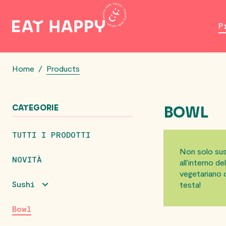
SKIP
TO
P
MAIN
CONTENT
Home
/
Products
CATEGORIE
BOWL
TUTTI I PRODOTTI
Non solo sush
NOVITÀ
all’interno d
vegetariano c
Sushi
testa!
Bowl