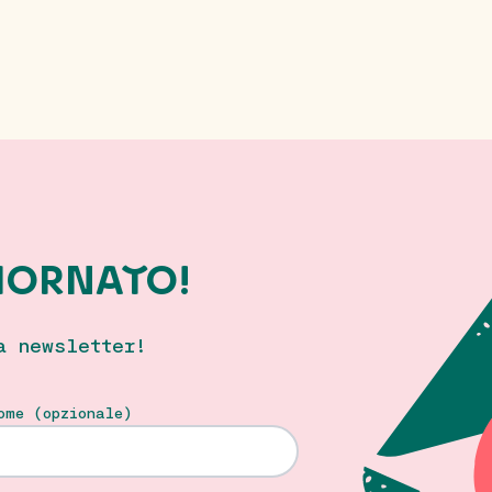
IORNATO!
a newsletter!
ome (opzionale)