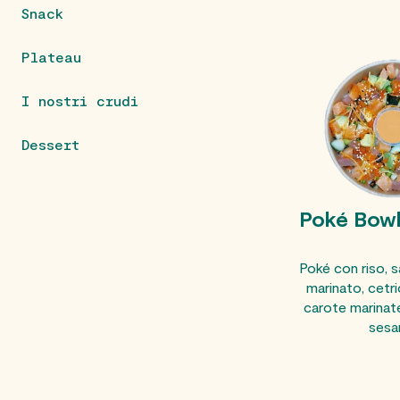
Snack
Plateau
I nostri crudi
Dessert
Poké Bowl
Poké con riso, 
marinato, cetr
carote marina
ses