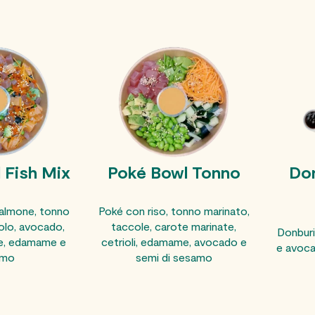
 Fish Mix
Poké Bowl Tonno
Don
salmone, tonno
Poké con riso, tonno marinato,
iolo, avocado,
taccole, carote marinate,
Donburi 
te, edamame e
cetrioli, edamame, avocado e
e avoca
amo
semi di sesamo