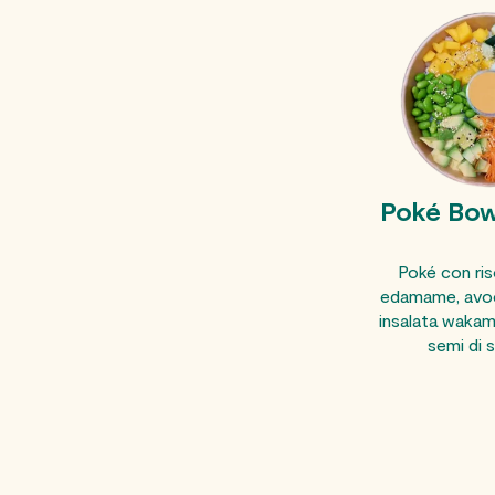
Poké Bow
Poké con riso
edamame, avo
insalata wakam
semi di