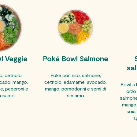
l Veggie
Poké Bowl Salmone
sa
, cetriolo,
Poké con riso, salmone,
cado, mango,
cetriolo, edamame, avocado,
Bowl a b
e, peperoni e
mango, pomodorini e semi di
orzo
 sesamo
sesamo
salmone
mango,
soia
s