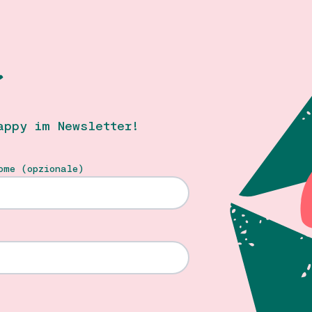
T
appy im Newsletter!
ome (opzionale)