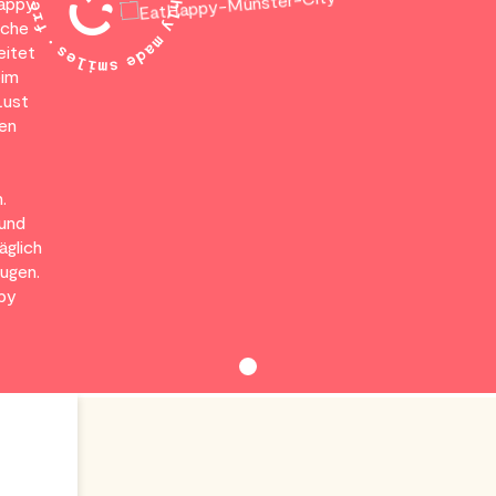
Happy
sche
eitet
eim
Lust
len
.
 und
äglich
Augen.
ppy
TA