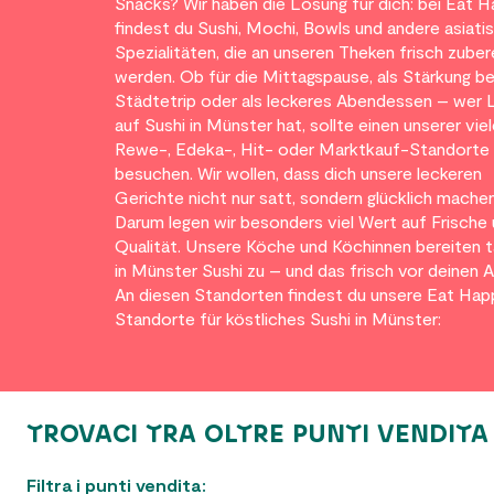
Snacks? Wir haben die Lösung für dich: bei Eat 
findest du Sushi, Mochi, Bowls und andere asiati
Spezialitäten, die an unseren Theken frisch zuber
werden. Ob für die Mittagspause, als Stärkung b
Städtetrip oder als leckeres Abendessen – wer 
auf Sushi in Münster hat, sollte einen unserer vie
Rewe-, Edeka-, Hit- oder Marktkauf-Standorte
besuchen. Wir wollen, dass dich unsere leckeren
Gerichte nicht nur satt, sondern glücklich machen
Darum legen wir besonders viel Wert auf Frische
Qualität. Unsere Köche und Köchinnen bereiten t
in Münster Sushi zu – und das frisch vor deinen 
An diesen Standorten findest du unsere Eat Ha
Standorte für köstliches Sushi in Münster:
TROVACI TRA OLTRE
0
PUNTI VENDI
Filtra i punti vendita: