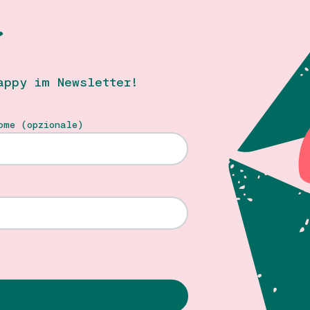
T
appy im Newsletter!
ome (opzionale)