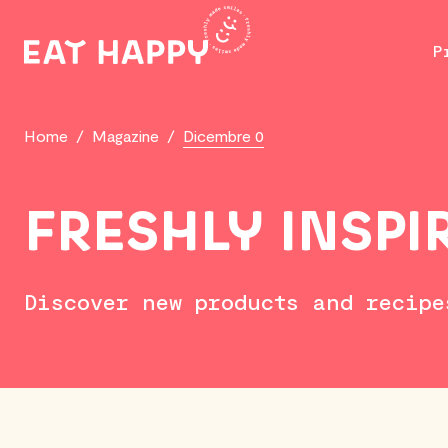
SKIP
TO
P
MAIN
CONTENT
Home
/
Magazine
/
Dicembre 0
FRESHLY INSPI
Discover new products and recipe