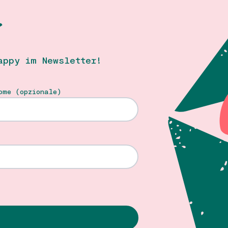
T
appy im Newsletter!
ome (opzionale)