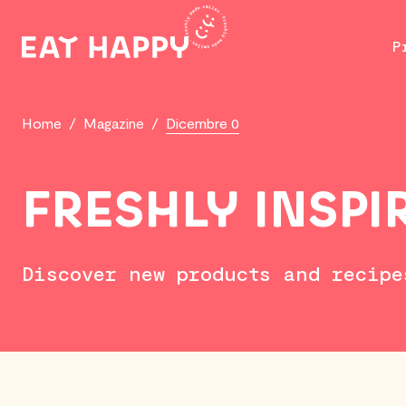
SKIP
TO
P
MAIN
CONTENT
Home
/
Magazine
/
Dicembre 0
FRESHLY INSPI
Discover new products and recipe