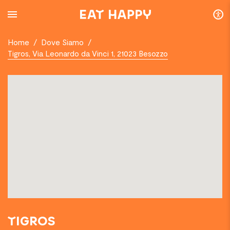
SKIP
TO
MAIN
CONTENT
Home
/
Dove Siamo
/
Tigros, Via Leonardo da Vinci 1, 21023 Besozzo
TIGROS