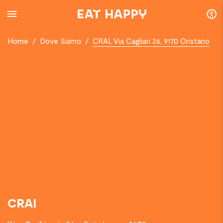
SKIP
TO
MAIN
CONTENT
Home
/
Dove Siamo
/
CRAI, Via Cagliari 26, 9170 Oristano
CRAI