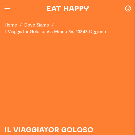
SKIP
TO
MAIN
CONTENT
Home
/
Dove Siamo
/
Il Viaggiator Goloso, Via Milano 36, 23848 Oggiono
IL VIAGGIATOR GOLOSO