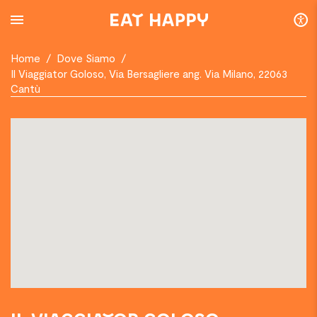
SKIP
TO
MAIN
CONTENT
Home
/
Dove Siamo
/
Il Viaggiator Goloso, Via Bersagliere ang. Via Milano, 22063
Cantù