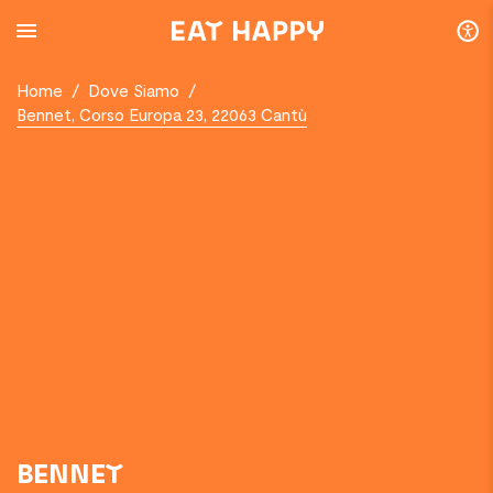
SKIP
TO
MAIN
CONTENT
Home
/
Dove Siamo
/
Bennet, Corso Europa 23, 22063 Cantù
BENNET