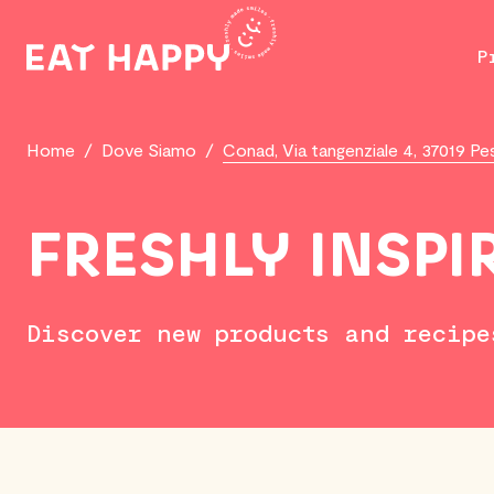
SKIP
TO
P
MAIN
CONTENT
Home
/
Dove Siamo
/
Conad, Via tangenziale 4, 37019 Pe
FRESHLY INSPI
Discover new products and recipe