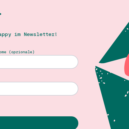
T
appy im Newsletter!
ome (opzionale)