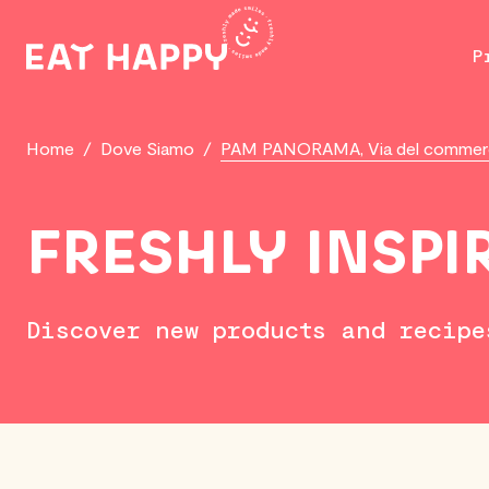
SKIP
TO
P
MAIN
CONTENT
Home
/
Dove Siamo
/
PAM PANORAMA, Via del commerci
FRESHLY INSPI
Discover new products and recipe