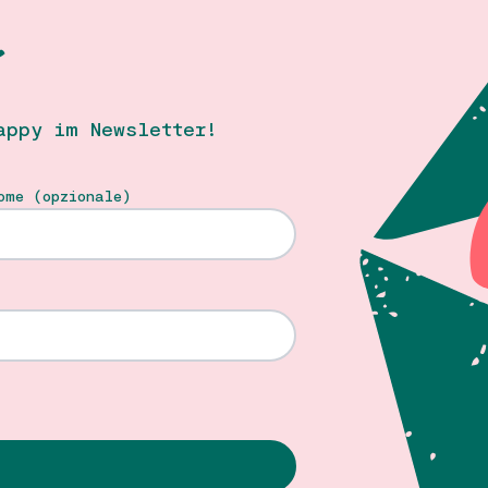
T
appy im Newsletter!
ome (opzionale)