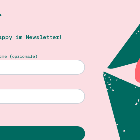
T
appy im Newsletter!
ome (opzionale)