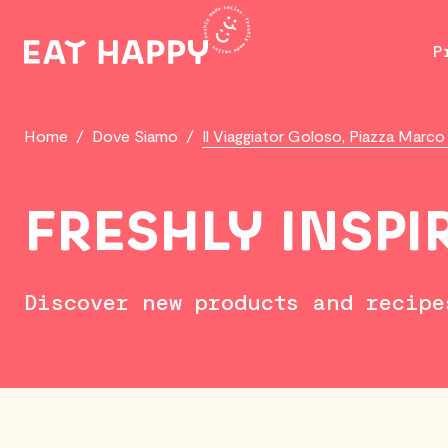
SKIP
TO
P
MAIN
CONTENT
Home
/
Dove Siamo
/
Il Viaggiator Goloso, Piazza Marco
FRESHLY INSPI
Discover new products and recipe