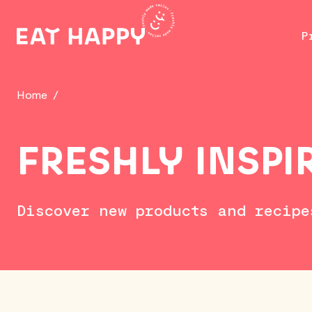
SKIP
TO
P
MAIN
CONTENT
Home
/
FRESHLY INSPI
Discover new products and recipe