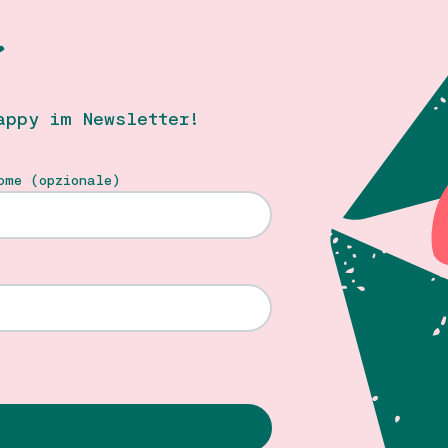
T
appy im Newsletter!
ome (opzionale)