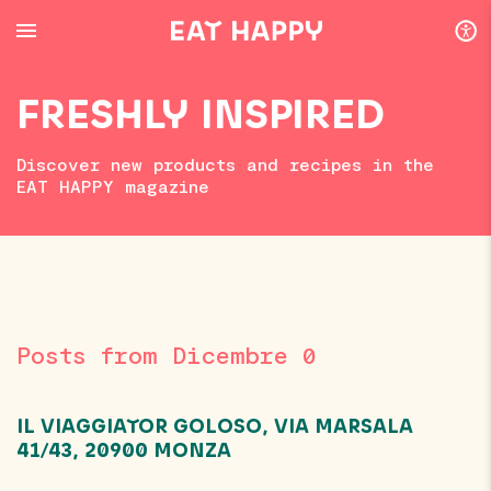
SKIP
TO
MAIN
CONTENT
FRESHLY INSPIRED
Discover new products and recipes in the
EAT HAPPY magazine
Posts from Dicembre 0
IL VIAGGIATOR GOLOSO, VIA MARSALA
41/43, 20900 MONZA