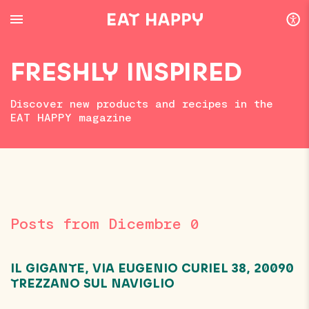
SKIP
TO
MAIN
CONTENT
FRESHLY INSPIRED
Discover new products and recipes in the
EAT HAPPY magazine
Posts from Dicembre 0
IL GIGANTE, VIA EUGENIO CURIEL 38, 20090
TREZZANO SUL NAVIGLIO