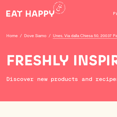
SKIP
TO
P
MAIN
CONTENT
Home
/
Dove Siamo
/
Unes, Via dalla Chiesa 50, 20037 
FRESHLY INSPI
Discover new products and recipe