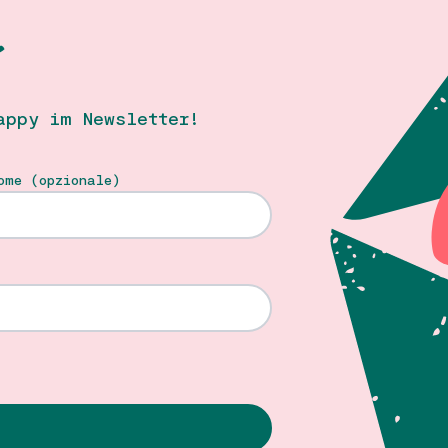
T
appy im Newsletter!
ome (opzionale)