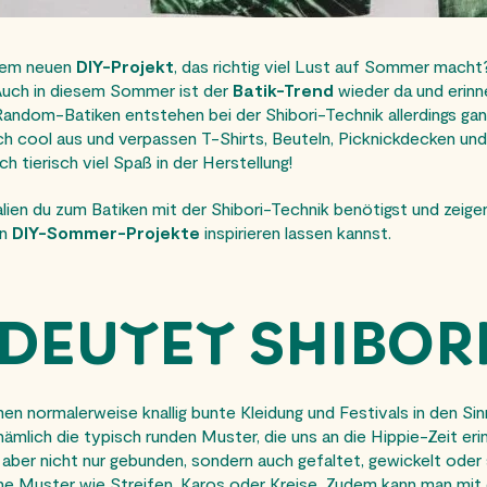
inem neuen
DIY-Projekt
, das richtig viel Lust auf Sommer mach
Auch in diesem Sommer ist der
Batik-Trend
wieder da und erinn
andom-Batiken entstehen bei der Shibori-Technik allerdings ga
h cool aus und verpassen T-Shirts, Beuteln, Picknickdecken und 
 tierisch viel Spaß in der Herstellung!
ialien du zum Batiken mit der Shibori-Technik benötigst und zeige
en
DIY-Sommer-Projekte
inspirieren lassen kannst.
DEUTET SHIBOR
n normalerweise knallig bunte Kleidung und Festivals in den Si
mlich die typisch runden Muster, die uns an die Hippie-Zeit erin
 aber nicht nur gebunden, sondern auch gefaltet, gewickelt ode
e Muster wie Streifen, Karos oder Kreise. Zudem kann man mit d