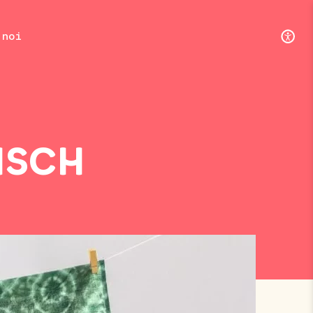
 noi
ISCH