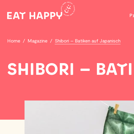
SKIP
TO
P
MAIN
CONTENT
Home
/
Magazine
/
Shibori – Batiken auf Japanisch
SHIBORI – BAT