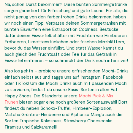
Na, schon Durst bekommen? Diese bunten Sommergetränke
sorgen garantiert für Erfrischung und gute Laune. Für alle, die
nicht genug von den farbenfrohen Drinks bekommen, haben
wir noch einen Tipp: Verpasse deinen Sommergetränken mit
bunten Eiswürfeln eine Extraportion Coolness. Bestücke
dafür deinen Eiswürfelbehälter mit Früchten wie Himbeeren,
Erdbeeren, Limettenstückchen oder frischen Minzblättern,
bevor du das Wasser einfüllst. Und statt Wasser kannst du
auch gleich den Fruchtsaft oder Tee für das Getränk in
Eiswürfel einfrieren – so schmeckt der Drink noch intensiver!
Also los geht’s – probiere unsere erfrischenden Mochi-Drinks
einfach selbst aus und tagge uns auf Instagram, Facebook
oder TikTok! Um die Mochi Drinks auch mit passenden Mochi
zu servieren, findest du unsere Basis-Sorten in allen Eat
Happy Shops. Die Standorte unsere
Mochi Pick & Mix
Truhen
bieten sogar eine noch größeren Sortenauswahl! Dort
findest du neben Schoko-Trüffel, Himbeer-Explosion,
Matcha Grüntee-Himbeere und Alphonso Mango auch die
Sorten Tropische Kokosnuss, Strawberry Cheesecake,
Tiramisu und Salzkaramell!