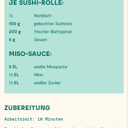
JE SUSHI-ROLLE:
½
Noriblatt
100 g
gekochter Sushireis
200 g
frischer Blattspinat
5 g
Sesam
MISO-SAUCE:
5 EL
weiße Misopaste
½ EL
Mirin
½ EL
weißer Zucker
ZUBEREITUNG
Arbeitszeit: 10 Minuten