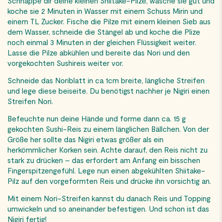
Schnappe dir deine kleinen Shiitake-Pilze, wasche sie gut und
koche sie 2 Minuten in Wasser mit einem Schuss Mirin und
einem TL Zucker. Fische die Pilze mit einem kleinen Sieb aus
dem Wasser, schneide die Stängel ab und koche die Plize
noch einmal 3 Minuten in der gleichen Flüssigkeit weiter.
Lasse die Pilze abkühlen und bereite das Nori und den
vorgekochten Sushireis weiter vor.
Schneide das Noriblatt in ca 1cm breite, längliche Streifen
und lege diese beiseite. Du benötigst nachher je Nigiri einen
Streifen Nori.
Befeuchte nun deine Hände und forme dann ca. 15 g
gekochten Sushi-Reis zu einem länglichen Bällchen. Von der
Größe her sollte das Nigiri etwas größer als ein
herkömmlicher Korken sein. Achte darauf, den Reis nicht zu
stark zu drücken – das erfordert am Anfang ein bisschen
Fingerspitzengefühl. Lege nun einen abgekühlten Shiitake-
Pilz auf den vorgeformten Reis und drücke ihn vorsichtig an.
Mit einem Nori-Streifen kannst du danach Reis und Topping
umwickeln und so aneinander befestigen. Und schon ist das
Nigiri fertig!