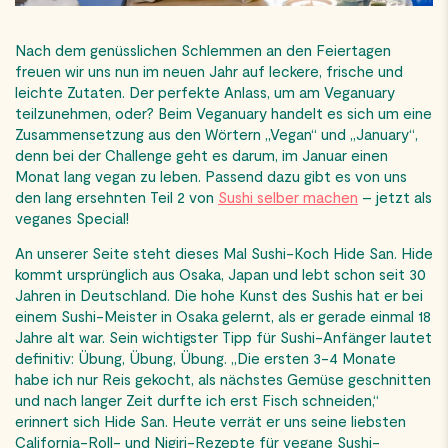
Nach dem genüsslichen Schlemmen an den Feiertagen
freuen wir uns nun im neuen Jahr auf leckere, frische und
leichte Zutaten. Der perfekte Anlass, um am Veganuary
teilzunehmen, oder? Beim Veganuary handelt es sich um eine
Zusammensetzung aus den Wörtern „Vegan“ und „January“,
denn bei der Challenge geht es darum, im Januar einen
Monat lang vegan zu leben. Passend dazu gibt es von uns
den lang ersehnten Teil 2 von
Sushi selber machen
– jetzt als
veganes Special!
An unserer Seite steht dieses Mal Sushi-Koch Hide San. Hide
kommt ursprünglich aus Osaka, Japan und lebt schon seit 30
Jahren in Deutschland. Die hohe Kunst des Sushis hat er bei
einem Sushi-Meister in Osaka gelernt, als er gerade einmal 18
Jahre alt war. Sein wichtigster Tipp für Sushi-Anfänger lautet
definitiv: Übung, Übung, Übung. „Die ersten 3-4 Monate
habe ich nur Reis gekocht, als nächstes Gemüse geschnitten
und nach langer Zeit durfte ich erst Fisch schneiden,“
erinnert sich Hide San. Heute verrät er uns seine liebsten
California-Roll- und Nigiri-Rezepte für vegane Sushi-