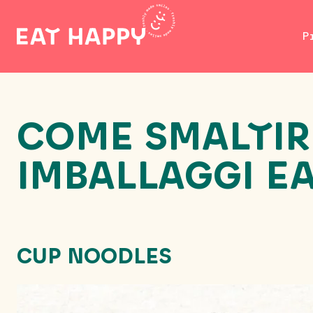
SKIP
TO
P
MAIN
CONTENT
COME SMALTIR
IMBALLAGGI E
CUP NOODLES