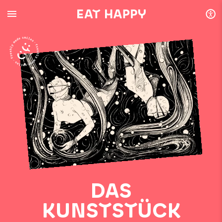
SKIP
TO
MAIN
CONTENT
DAS
KUNSTSTÜCK